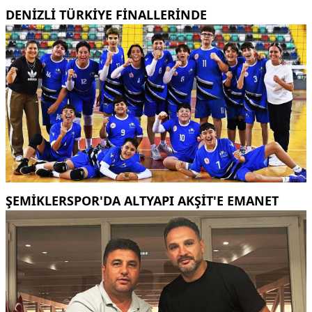
DENİZLİ TÜRKİYE FİNALLERİNDE
ŞEMİKLERSPOR'DA ALTYAPI AKŞİT'E EMANET