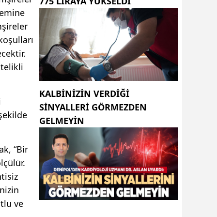
775 LIRAYA YÜKSELDI
önemine
şireler
koşulları
cektir.
elikli
KALBINIZIN VERDIĞI
i
SINYALLERI GÖRMEZDEN
şekilde
GELMEYIN
k, “Bir
lçülür.
tisiz
nizin
tlu ve