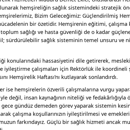
bulunarak hemşireliğin sağlık sistemindeki stratejik 
Hemşirelerimiz, Bizim Geleceğimiz: Güçlendirilmiş Hem
ücadelenin bir özetidir. Hemşirenin eğitimi, çalışma 
 toplum sağlığı ve hasta güvenliği de o kadar güçlene
l; sürdürülebilir sağlık sisteminin temel unsuru ve nit
liği konularındaki hassasiyetini dile getirerek, meslek
 iyileştirme çalışmaları için Rektörlük ile koordineli 
sını Hemşirelik Haftası’nı kutlayarak sonlandırdı.
 ise hemşirelerin özverili çalışmalarına vurgu yapara
le değil, insan kaynağının niteliği ve fedakârlığıyla ö
de gece gündüz demeden görev yaparak sistemin kesin
rak çalışma koşullarınızın iyileştirilmesi ve emekleri
muzun farkındayız. Güçlü bir sağlık hizmeti ancak mu
i.