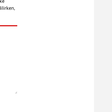
oke
ilirken,