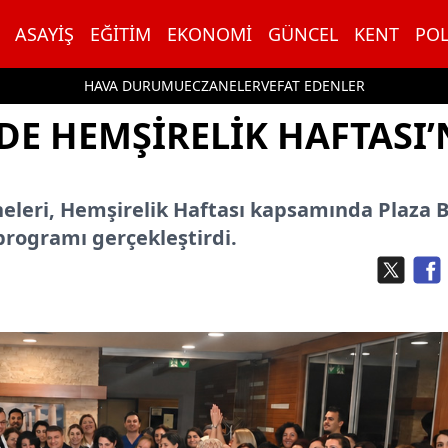
ASAYIŞ
EĞITIM
EKONOMI
GÜNCEL
KENT
POL
HAVA DURUMU
ECZANELER
VEFAT EDENLER
DE HEMŞIRELIK HAFTASI’
eleri, Hemşirelik Haftası kapsamında Plaza B
 programı gerçekleştirdi.