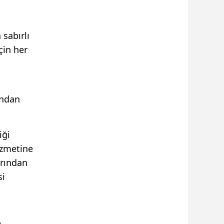
 sabırlı
çin her
ından
iği
hizmetine
arından
si