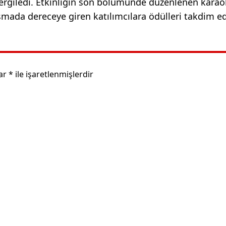
 sergiledi. Etkinliğin son bölümünde düzenlenen kara
şmada dereceye giren katılımcılara ödülleri takdim ed
lar
*
ile işaretlenmişlerdir