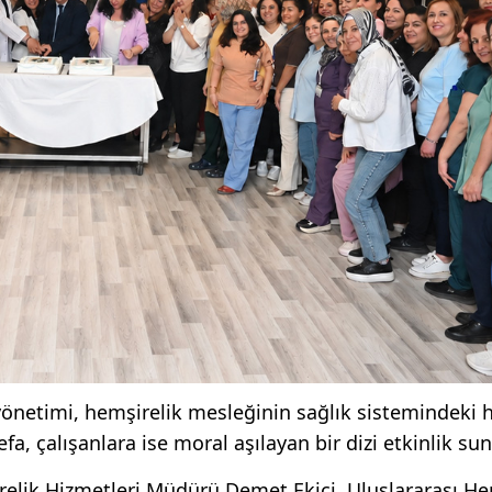
yönetimi, hemşirelik mesleğinin sağlık sistemindeki 
a, çalışanlara ise moral aşılayan bir dizi etkinlik su
elik Hizmetleri Müdürü Demet Ekici, Uluslararası He