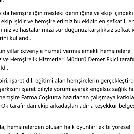
 da hemşireliğin mesleki derinliğine ve ekip içindeki
kip işidir ve hemşirelerimiz bu ekibin en şefkatli, en
iminiz ve hastalarımıza sunduğunuz karşılıksız şefkat i
rini kullandı.
n yıllar özveriyle hizmet vermiş emekli hemşirelere
z ve Hemşirelik Hizmetleri Müdürü Demet Ekici taraf
ldi.
, işaret dili eğitimi alan hemşirelerin gerçekleştird
şarkısını işaret diliyle yorumlayarak engelsiz sağlık 
 hemşire Fatma Coşkun’a hazırlanan çalışmaya katkıl
 Ök tarafından ekip arkadaşları adına teşekkür belge
mda, hemşirelerden oluşan halk oyunları ekibi yöresel