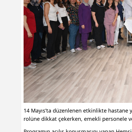
14 Mayıs’ta düzenlenen etkinlikte hastane 
rolüne dikkat çekerken, emekli personele vef
Programın açılış konuşmasını yapan Hemşir