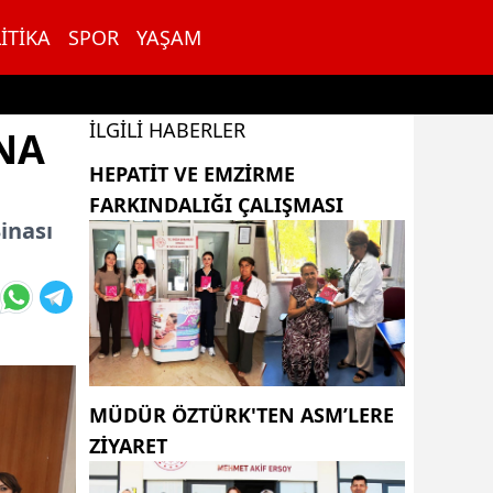
ITIKA
SPOR
YAŞAM
İLGILI HABERLER
NA
HEPATİT VE EMZİRME
FARKINDALIĞI ÇALIŞMASI
inası
MÜDÜR ÖZTÜRK'TEN ASM’LERE
ZİYARET