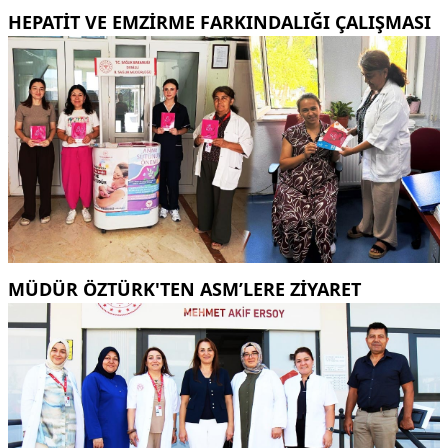
HEPATİT VE EMZİRME FARKINDALIĞI ÇALIŞMASI
MÜDÜR ÖZTÜRK'TEN ASM’LERE ZİYARET