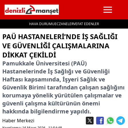
HAVA DURUMU
ECZANELER
VEFAT EDENLER
İçeriğe geç
PAÜ HASTANELERI’NDE IŞ SAĞLIĞI
VE GÜVENLIĞI ÇALIŞMALARINA
DIKKAT ÇEKILDI
Pamukkale Üniversitesi (PAÜ)
Hastanelerinde İş Sağlığı ve Güvenliği
Haftası kapsamında, İşyeri Sağlık ve
Güvenlik Birimi tarafından çalışan sağlığını
korumaya yönelik yürütülen çalışmalar ve
güvenli çalışma kültürünün önemi
hakkında bilgilendirme yapıldı.
Haber Merkezi
Yayınlanma: 16 Mayıs 2026 - 11:54:48