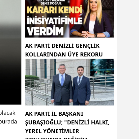
AK PARTI DENIZLI GENÇLIK
KOLLARINDAN ÜYE REKORU
olacak
AK PARTI İL BAŞKANI
 burada
ŞUBAŞIOĞLU; "DENIZLI HALKI,
YEREL YÖNETIMLER