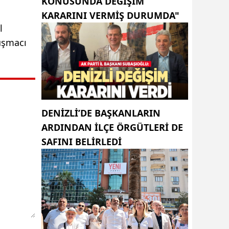
KONUSUNDA DEĞIŞIM
KARARINI VERMIŞ DURUMDA"
l
uşmacı
DENIZLI’DE BAŞKANLARIN
ARDINDAN ILÇE ÖRGÜTLERI DE
SAFINI BELIRLEDI