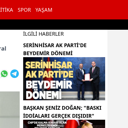
ITIKA
SPOR
YAŞAM
İLGILI HABERLER
SERINHISAR AK PARTI'DE
ral
BEYDEMIR DÖNEMI
BAŞKAN ŞENIZ DOĞAN; "BASKI
IDDIALARI GERÇEK DIŞIDIR"