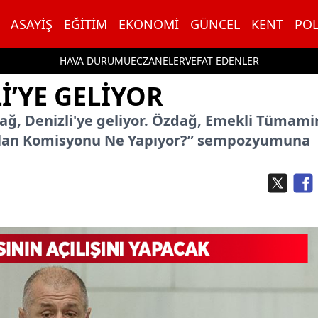
ASAYIŞ
EĞITIM
EKONOMI
GÜNCEL
KENT
POL
HAVA DURUMU
ECZANELER
VEFAT EDENLER
İ’YE GELİYOR
ağ, Denizli'ye geliyor. Özdağ, Emekli Tümami
Öcalan Komisyonu Ne Yapıyor?” sempozyumuna