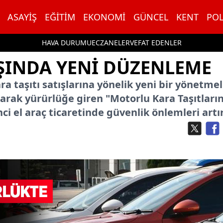
ASAYIŞ
EĞITIM
EKONOMI
GÜNCEL
KENT
POL
HAVA DURUMU
ECZANELER
VEFAT EDENLER
IŞINDA YENI DÜZENLEME
ara taşıtı satışlarına yönelik yeni bir yönetmel
rak yürürlüğe giren "Motorlu Kara Taşıtları
ci el araç ticaretinde güvenlik önlemleri artır