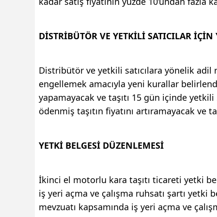
kadar satış fiyatının yüzde 10’undan fazla 
DİSTRİBÜTÖR VE YETKİLİ SATICILAR İÇİN
Distribütör ve yetkili satıcılara yönelik ad
engellemek amacıyla yeni kurallar belirlendi.
yapamayacak ve taşıtı 15 gün içinde yetkili s
ödenmiş taşıtın fiyatını artıramayacak ve ta
YETKİ BELGESİ DÜZENLEMESİ
İkinci el motorlu kara taşıtı ticareti yetki
iş yeri açma ve çalışma ruhsatı şartı yetki b
mevzuatı kapsamında iş yeri açma ve çalış