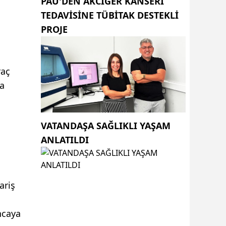
PAÜ'DEN AKCİĞER KANSERİ
TEDAVİSİNE TÜBİTAK DESTEKLİ
PROJE
raç
ra
VATANDAŞA SAĞLIKLI YAŞAM
ANLATILDI
ariş
ncaya