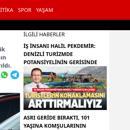
ITIKA
SPOR
YAŞAM
İLGILI HABERLER
İŞ INSANI HALIL PEKDEMIR:
ik
DENIZLI TURIZMDE
nın
POTANSIYELININ GERISINDE
ıldı.
ASRI GERIDE BIRAKTI, 101
YAŞINA KOMŞULARININ