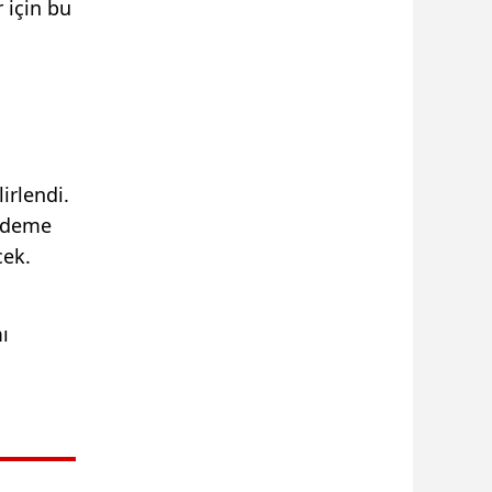
 için bu
irlendi.
 Ödeme
cek.
ı