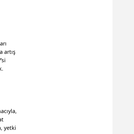
arı
a artış
’si
k.
acıyla,
at
, yetki