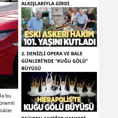
ALKIŞLARIYLA GIRDI
2. DENIZLI OPERA VE BALE
GÜNLERI’NDE “KUĞU GÖLÜ”
BÜYÜSÜ
la bu
 önemli
lükler