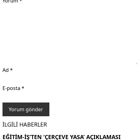
Yorum
*
Ad
*
E-posta
*
İLGILI HABERLER
EĞITIM-İŞ’TEN ‘ÇERÇEVE YASA’ AÇIKLAMASI