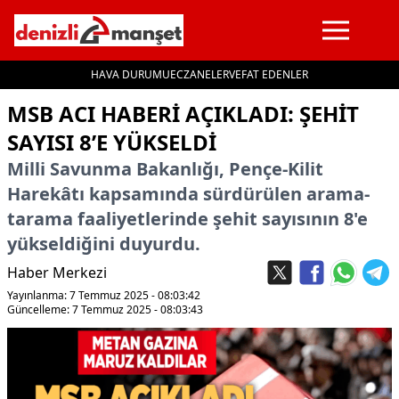
HAVA DURUMU
ECZANELER
VEFAT EDENLER
İçeriğe geç
MSB ACI HABERI AÇIKLADI: ŞEHIT
SAYISI 8’E YÜKSELDI
Milli Savunma Bakanlığı, Pençe-Kilit
Harekâtı kapsamında sürdürülen arama-
tarama faaliyetlerinde şehit sayısının 8'e
yükseldiğini duyurdu.
Haber Merkezi
Yayınlanma: 7 Temmuz 2025 - 08:03:42
Güncelleme: 7 Temmuz 2025 - 08:03:43