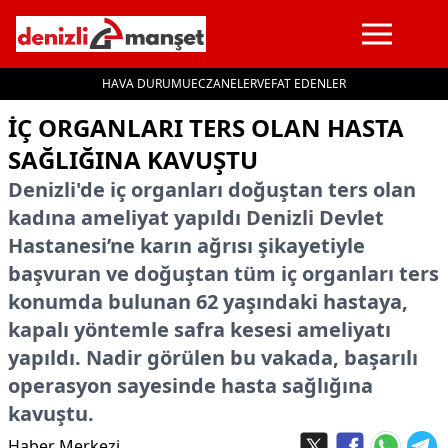
HAVA DURUMU
ECZANELER
VEFAT EDENLER
İçeriğe geç
İÇ ORGANLARI TERS OLAN HASTA
SAĞLIĞINA KAVUŞTU
Denizli'de iç organları doğuştan ters olan
kadına ameliyat yapıldı Denizli Devlet
Hastanesi’ne karın ağrısı şikayetiyle
başvuran ve doğuştan tüm iç organları ters
konumda bulunan 62 yaşındaki hastaya,
kapalı yöntemle safra kesesi ameliyatı
yapıldı. Nadir görülen bu vakada, başarılı
operasyon sayesinde hasta sağlığına
kavuştu.
Haber Merkezi