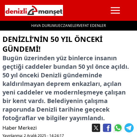
HAVA DURUMU
ECZANELER
VEFAT EDENLER
İçeriğe geç
DENIZLI’NIN 50 YIL ÖNCEKI
GÜNDEMI!
Bugün üzerinden yüz binlerce insanın
geçtiği caddeler bundan 50 yıl önce açıldı.
50 yıl önceki Denizli gündeminde
kaldırılmayan deprem enkazları, açılan
yeni caddeler ve modernleşmeye çalışan
bir kent vardı. Belediyenin çalışma
raporunda Denizli tarihine geçecek
fotoğraflar ve bilgiler yayımlandı.
Haber Merkezi
Yayınlanma: 2 Aralık 2025 - 14:24:17