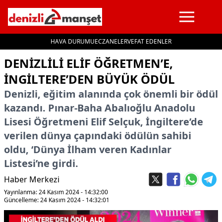
HAVA DURUMU
ECZANELER
VEFAT EDENLER
İçeriğe geç
DENIZLILI ELIF ÖĞRETMEN’E,
İNGILTERE’DEN BÜYÜK ÖDÜL
Denizli, eğitim alanında çok önemli bir ödül
kazandı. Pınar-Baha Abalıoğlu Anadolu
Lisesi Öğretmeni Elif Selçuk, İngiltere’de
verilen dünya çapındaki ödülün sahibi
oldu, ‘Dünya İlham veren Kadınlar
Listesi’ne girdi.
Haber Merkezi
Yayınlanma: 24 Kasım 2024 - 14:32:00
Güncelleme: 24 Kasım 2024 - 14:32:01