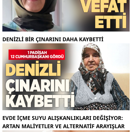
DENIZLI BIR ÇINARINI DAHA KAYBETTI
EVDE İÇME SUYU ALIŞKANLIKLARI DEĞIŞIYOR:
ARTAN MALIYETLER VE ALTERNATIF ARAYIŞLAR