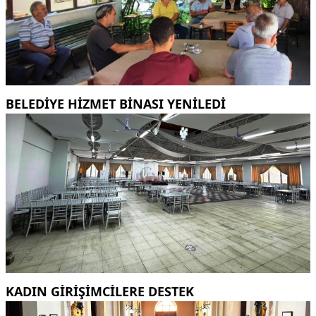
BELEDİYE HİZMET BİNASI YENİLEDİ
KADIN GİRİŞİMCİLERE DESTEK