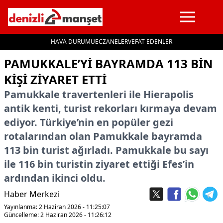
HAVA DURUMU
ECZANELER
VEFAT EDENLER
İçeriğe geç
PAMUKKALE’YI BAYRAMDA 113 BIN
KIŞI ZIYARET ETTI
Pamukkale travertenleri ile Hierapolis
antik kenti, turist rekorları kırmaya devam
ediyor. Türkiye’nin en popüler gezi
rotalarından olan Pamukkale bayramda
113 bin turist ağırladı. Pamukkale bu sayı
ile 116 bin turistin ziyaret ettiği Efes’in
ardından ikinci oldu.
Haber Merkezi
Yayınlanma: 2 Haziran 2026 - 11:25:07
Güncelleme: 2 Haziran 2026 - 11:26:12