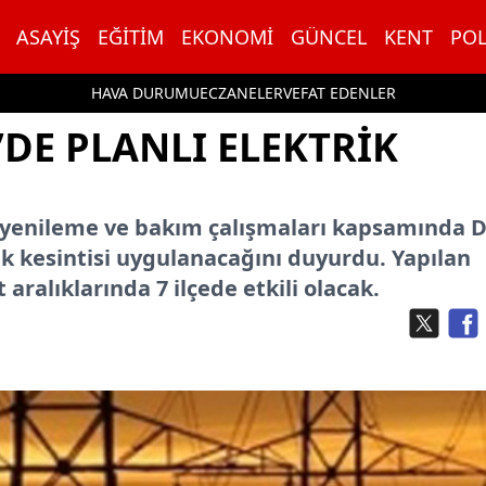
ASAYIŞ
EĞITIM
EKONOMI
GÜNCEL
KENT
POL
HAVA DURUMU
ECZANELER
VEFAT EDENLER
DE PLANLI ELEKTRIK
 yenileme ve bakım çalışmaları kapsamında D
rik kesintisi uygulanacağını duyurdu. Yapılan
 aralıklarında 7 ilçede etkili olacak.