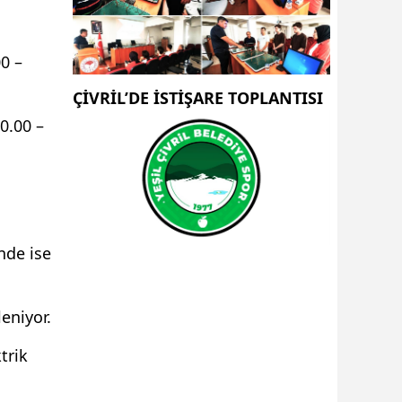
0 –
ÇİVRİL’DE İSTİŞARE TOPLANTISI
10.00 –
nde ise
eniyor.
trik