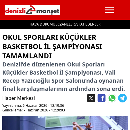
HAVA DURUMU
ECZANELER
VEFAT EDENLER
İçeriğe geç
OKUL SPORLARI KÜÇÜKLER
BASKETBOL İL ŞAMPIYONASI
TAMAMLANDI
Denizli’de düzenlenen Okul Sporları
Küçükler Basketbol İl Şampiyonası, Vali
Recep Yazıcıoğlu Spor Salonu’nda oynanan
final karşılaşmalarının ardından sona erdi.
Haber Merkezi
Yayınlanma: 6 Haziran 2026 - 12:19:36
Güncelleme: 7 Haziran 2026 - 12:20:03