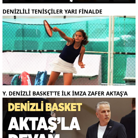
DENİZLİLİ TENİSÇİLER YARI FİNALDE
Y. DENIZLI BASKET’TE ILK IMZA ZAFER AKTAŞ’A