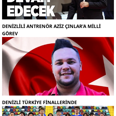
DENIZLILI ANTRENÖR AZIZ ÇINLAR’A MILLI
GÖREV
DENİZLİ TÜRKİYE FİNALLERİNDE