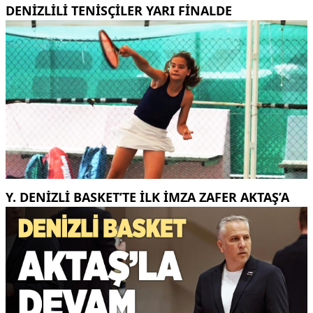
DENİZLİLİ TENİSÇİLER YARI FİNALDE
Y. DENIZLI BASKET’TE ILK IMZA ZAFER AKTAŞ’A