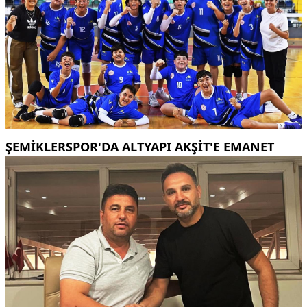
ŞEMİKLERSPOR'DA ALTYAPI AKŞİT'E EMANET