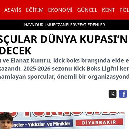
ASAYIŞ
EĞITIM
EKONOMI
GÜNCEL
KENT
POL
HAVA DURUMU
ECZANELER
VEFAT EDENLER
KSÇULAR DÜNYA KUPASI’
EDECEK
 ve Elanaz Kumru, kick boks branşında elde et
azandı. 2025-2026 sezonu Kick Boks Ligi’ni ke
mamlayan sporcular, önemli bir organizasyon