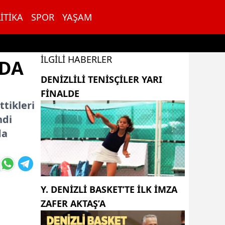
ITIKA
SPOR
YAŞAM
İLGILI HABERLER
NDA
DENİZLİLİ TENİSÇİLER YARI
FİNALDE
tikleri
ndi
da
Y. DENIZLI BASKET’TE ILK IMZA
ZAFER AKTAŞ’A