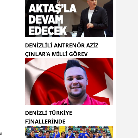
DENIZLILI ANTRENÖR AZIZ
ÇINLAR’A MILLI GÖREV
DENİZLİ TÜRKİYE
FİNALLERİNDE
a