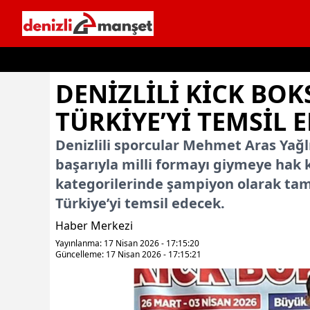
İçeriğe geç
DENIZLILI KICK BO
TÜRKIYE’YI TEMSIL 
Denizlili sporcular Mehmet Aras Yağlı
başarıyla milli formayı giymeye hak k
kategorilerinde şampiyon olarak ta
Türkiye’yi temsil edecek.
Haber Merkezi
Yayınlanma: 17 Nisan 2026 - 17:15:20
Güncelleme: 17 Nisan 2026 - 17:15:21