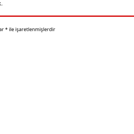
k.
lar
*
ile işaretlenmişlerdir