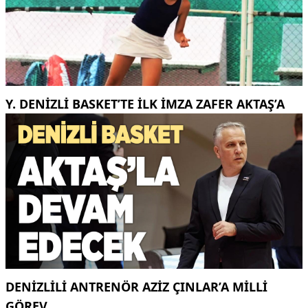
Y. DENIZLI BASKET’TE ILK IMZA ZAFER AKTAŞ’A
DENIZLILI ANTRENÖR AZIZ ÇINLAR’A MILLI
GÖREV