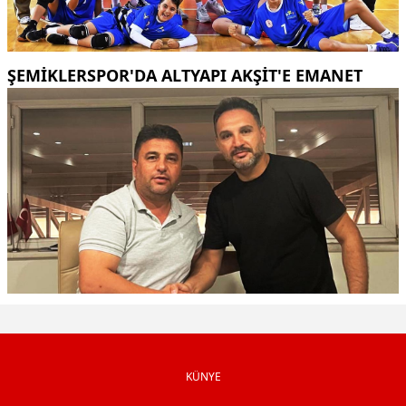
ŞEMİKLERSPOR'DA ALTYAPI AKŞİT'E EMANET
KÜNYE