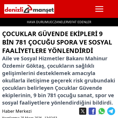
HAVA DURUMU
ECZANELER
VEFAT EDENLER
İçeriğe geç
ÇOCUKLAR GÜVENDE EKIPLERI 9
BIN 781 ÇOCUĞU SPORA VE SOSYAL
FAALIYETLERE YÖNLENDIRDI
Aile ve Sosyal Hizmetler Bakanı Mahinur
Özdemir Göktaş, çocukların sağlıklı
gelişimlerini desteklemek amacıyla
okullarla iletişime geçerek risk grubundaki
çocukları belirleyen Çocuklar Güvende
ekiplerinin, 9 bin 781 çocuğu sanat, spor ve
sosyal faaliyetlere yönlendirdiğini bildirdi.
Haber Merkezi
Yayınlanma: 25 Mayıs 2026 - 13:02:53