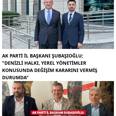
AK PARTI İL BAŞKANI ŞUBAŞIOĞLU;
"DENIZLI HALKI, YEREL YÖNETIMLER
KONUSUNDA DEĞIŞIM KARARINI VERMIŞ
DURUMDA"