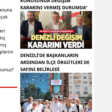
KONUSUNDA DEĞIŞIM
KARARINI VERMIŞ DURUMDA"
kanuna
 çok
eri
tış
rtış
ilerini
DENIZLI’DE BAŞKANLARIN
ARDINDAN ILÇE ÖRGÜTLERI DE
SAFINI BELIRLEDI
rsunuz?