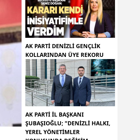
AK PARTI DENIZLI GENÇLIK
KOLLARINDAN ÜYE REKORU
AK PARTI İL BAŞKANI
ŞUBAŞIOĞLU; "DENIZLI HALKI,
YEREL YÖNETIMLER