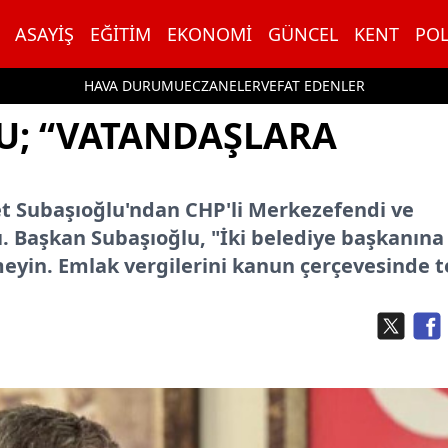
ASAYIŞ
EĞITIM
EKONOMI
GÜNCEL
KENT
POL
HAVA DURUMU
ECZANELER
VEFAT EDENLER
U; “VATANDAŞLARA
t Subaşıoğlu'ndan CHP'li Merkezefendi ve
. Başkan Subaşıoğlu, "İki belediye başkanına
yin. Emlak vergilerini kanun çerçevesinde t