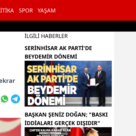
ITIKA
SPOR
YAŞAM
İLGILI HABERLER
SERINHISAR AK PARTI'DE
BEYDEMIR DÖNEMI
ekrar
BAŞKAN ŞENIZ DOĞAN; "BASKI
IDDIALARI GERÇEK DIŞIDIR"