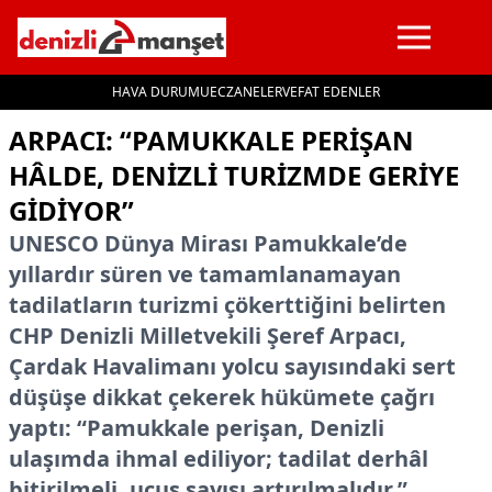
HAVA DURUMU
ECZANELER
VEFAT EDENLER
İçeriğe geç
ARPACI: “PAMUKKALE PERIŞAN
HÂLDE, DENIZLI TURIZMDE GERIYE
GIDIYOR”
UNESCO Dünya Mirası Pamukkale’de
yıllardır süren ve tamamlanamayan
tadilatların turizmi çökerttiğini belirten
CHP Denizli Milletvekili Şeref Arpacı,
Çardak Havalimanı yolcu sayısındaki sert
düşüşe dikkat çekerek hükümete çağrı
yaptı: “Pamukkale perişan, Denizli
ulaşımda ihmal ediliyor; tadilat derhâl
bitirilmeli, uçuş sayısı artırılmalıdır.”