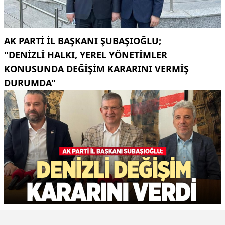
AK PARTI İL BAŞKANI ŞUBAŞIOĞLU;
"DENIZLI HALKI, YEREL YÖNETIMLER
KONUSUNDA DEĞIŞIM KARARINI VERMIŞ
DURUMDA"