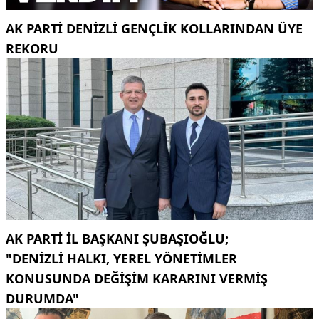
AK PARTI DENIZLI GENÇLIK KOLLARINDAN ÜYE
REKORU
AK PARTI İL BAŞKANI ŞUBAŞIOĞLU;
"DENIZLI HALKI, YEREL YÖNETIMLER
KONUSUNDA DEĞIŞIM KARARINI VERMIŞ
DURUMDA"