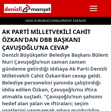
HAVA DURUMU
ECZANELER
VEFAT EDENLER
İçeriğe geç
AK PARTI MILLETVEKILI CAHIT
ÖZKAN’DAN DBB BAŞKANI
ÇAVUŞOĞLU’NA CEVAP
Denizli Büyükşehir Belediye Başkanı Bülent
Nuri Çavuşoğlu’nun zaman zaman
gündeme getirdiği iddiaya Ak Parti Denizli
Milletvekili Cahit Özkan’dan cevap geldi.
Belediye personelini yanında çalıştırdığı
iddia edilen Özkan, Çavuşoğlu’nu iftira
atmakla suçladı. “Çavuşoğlu’nun şahsımı
hedef alan yalan ve iftiraları; seçim
vaatlerini yapmamak adına mızıkçılığın