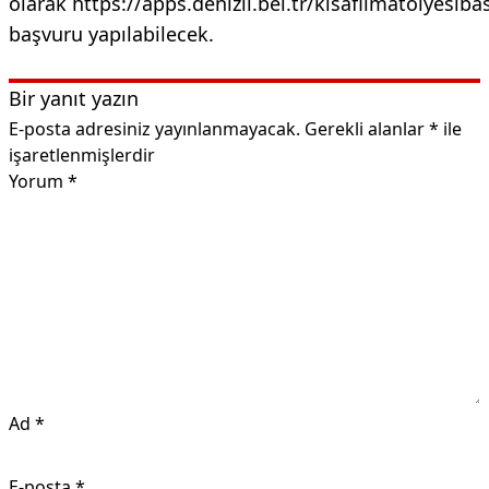
olarak
https://apps.denizli.bel.tr/kisafilmatolyesiba
başvuru yapılabilecek.
Bir yanıt yazın
E-posta adresiniz yayınlanmayacak.
Gerekli alanlar
*
ile
işaretlenmişlerdir
Yorum
*
Ad
*
E-posta
*