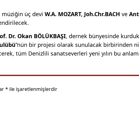
ik müziğin üç devi
W.A. MOZART, Joh.Chr.BACH
ve
Ant
endirilecek.
of. Dr. Okan BÖLÜKBAŞI
, dernek bünyesinde kurduk
Kulübü
”nün bir projesi olarak sunulacak birbirinden nit
terek, tüm Denizlili sanatseverleri yeni yılın bu anlam
lar
*
ile işaretlenmişlerdir