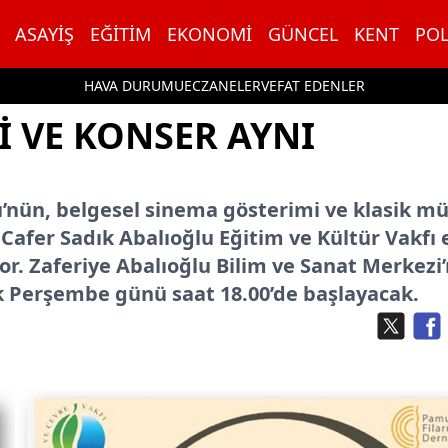
ASAYIŞ
EĞITIM
EKONOMI
GÜNCEL
KENT
POL
HAVA DURUMU
ECZANELER
VEFAT EDENLER
I VE KONSER AYNI
’nün, belgesel sinema gösterimi ve klasik mü
 Cafer Sadık Abalıoğlu Eğitim ve Kültür Vakfı 
or. Zaferiye Abalıoğlu Bilim ve Sanat Merkezi
cak Perşembe günü saat 18.00’de başlayacak.