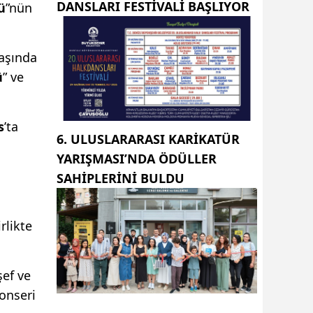
DANSLARI FESTIVALI BAŞLIYOR
ü
”nün
başında
ü
” ve
s
’ta
6. ULUSLARARASI KARIKATÜR
YARIŞMASI’NDA ÖDÜLLER
SAHIPLERINI BULDU
rlikte
şef ve
onseri