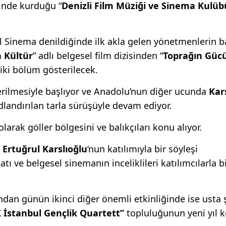
inde kurduğu “
Denizli Film Müziği ve Sinema Kulüb
el Sinema denildiğinde ilk akla gelen yönetmenlerin 
n Kültür
” adlı belgesel film dizisinden “
Toprağın Güc
 iki bölüm gösterilecek.
erilmesiyle başlıyor ve Anadolu’nun diğer ucunda
Kar
landırılan tarla sürüşüyle devam ediyor.
ı olarak göller bölgesini ve balıkçıları konu alıyor.
i
Ertuğrul Karslıoğlu
’nun katılımıyla bir söyleşi
tı ve belgesel sinemanın inceliklileri katılımcılarla bi
ndan günün ikinci diğer önemli etkinliğinde ise usta 
 İstanbul Gençlik Quartett”
topluluğunun yeni yıl k