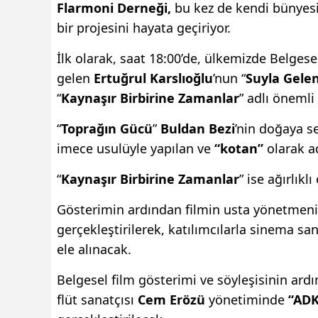
Flarmoni Derneği,
bu kez de kendi bünyes
bir projesini hayata geçiriyor.
İlk olarak, saat 18:00’de, ülkemizde Belges
gelen
Ertuğrul Karslıoğlu
’nun “
Suyla Gele
“
Kaynaşır Birbirine Zamanlar
” adlı önemli
“
Toprağın Gücü
”
Buldan Bezi
’nin doğaya s
imece usulüyle yapılan ve
“kotan”
olarak ad
“
Kaynaşır Birbirine Zamanlar
” ise ağırlıkl
Gösterimin ardından filmin usta yönetmen
gerçekleştirilerek, katılımcılarla sinema sana
ele alınacak.
Belgesel film gösterimi ve söyleşisinin ardı
flüt sanatçısı
Cem Erözü
yönetiminde
“ADK