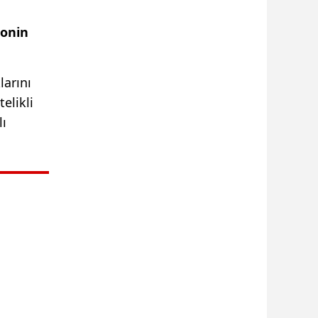
onin
larını
elikli
lı