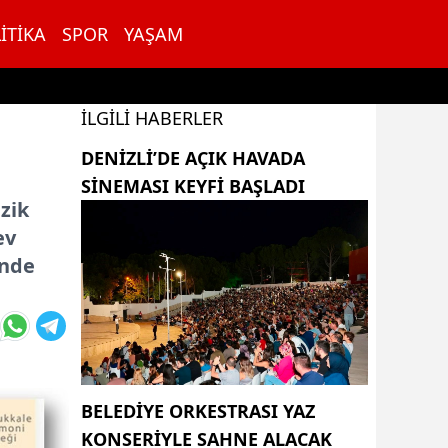
ITIKA
SPOR
YAŞAM
İLGILI HABERLER
DENIZLI’DE AÇIK HAVADA
SINEMASI KEYFI BAŞLADI
zik
ev
’nde
BELEDİYE ORKESTRASI YAZ
KONSERİYLE SAHNE ALACAK