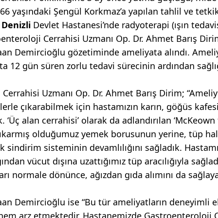
n 66 yaşındaki Şengül Korkmaz’a yapılan tahlil ve tetki
.
Denizli
Devlet Hastanesi’nde radyoterapi (ışın tedavis
nteroloji Cerrahisi Uzmanı Op. Dr. Ahmet Barış Diri
an Demircioğlu gözetiminde ameliyata alındı. Ameli
a 12 gün süren zorlu tedavi sürecinin ardından sağlı
ji Cerrahisi Uzmanı Op. Dr. Ahmet Barış Dirim; “Ameliy
erle çıkarabilmek için hastamızın karın, göğüs kafes
‘Üç alan cerrahisi’ olarak da adlandırılan ‘McKeown 
. Çıkarmış olduğumuz yemek borusunun yerine, tüp hal
k sindirim sisteminin devamlılığını sağladık. Hastam
dan vücut dışına uzattığımız tüp aracılığıyla sağlad
ları normale dönünce, ağızdan gıda alımını da sağlay
n Demircioğlu ise “Bu tür ameliyatların deneyimli e
önem arz etmektedir. Hastanemizde Gastroenteroloji 