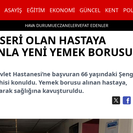
ASAYIŞ
EĞITIM
EKONOMI
GÜNCEL
KENT
POL
HAVA DURUMU
ECZANELER
VEFAT EDENLER
SERI OLAN HASTAYA
NLA YENI YEMEK BORUSU
vlet Hastanesi’ne başvuran 66 yaşındaki Şeng
isi konuldu. Yemek borusu alınan hastaya,
rak sağlığına kavuşturuldu.