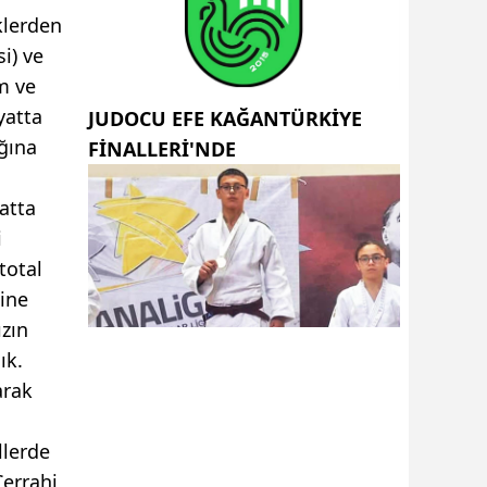
klerden
i) ve
m ve
yatta
JUDOCU EFE KAĞANTÜRKİYE
ğına
FİNALLERİ'NDE
atta
i
total
ine
ızın
ık.
arak
llerde
Cerrahi