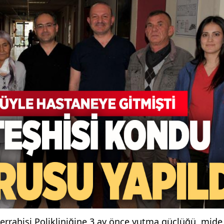
errahisi Polikliniğine 3 ay önce yutma güçlüğü, mide