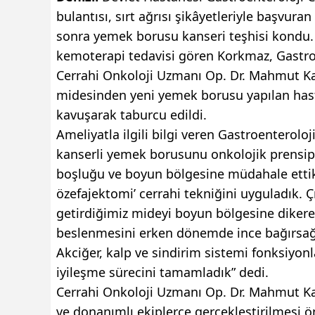
bulantısı, sırt ağrısı şikâyetleriyle başvura
sonra yemek borusu kanseri teşhisi kondu
kemoterapi tedavisi gören Korkmaz, Gastroe
Cerrahi Onkoloji Uzmanı Op. Dr. Mahmut Ka
midesinden yeni yemek borusu yapılan hast
kavuşarak taburcu edildi.
Ameliyatla ilgili bilgi veren Gastroenterolo
kanserli yemek borusunu onkolojik prensipl
boşluğu ve boyun bölgesine müdahale ettik. 
özefajektomi’ cerrahi tekniğini uyguladık
getirdiğimiz mideyi boyun bölgesine dikere
beslenmesini erken dönemde ince bağırsağın
Akciğer, kalp ve sindirim sistemi fonksiyon
iyileşme sürecini tamamladık” dedi.
Cerrahi Onkoloji Uzmanı Op. Dr. Mahmut Kaa
ve donanımlı ekiplerce gerçekleştirilmesi 