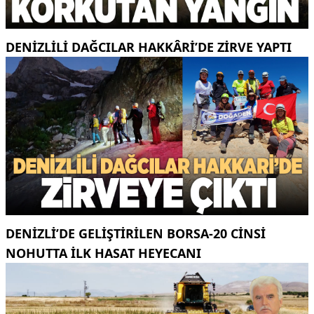
DENIZLILI DAĞCILAR HAKKÂRI’DE ZIRVE YAPTI
DENIZLI’DE GELIŞTIRILEN BORSA-20 CINSI
NOHUTTA ILK HASAT HEYECANI