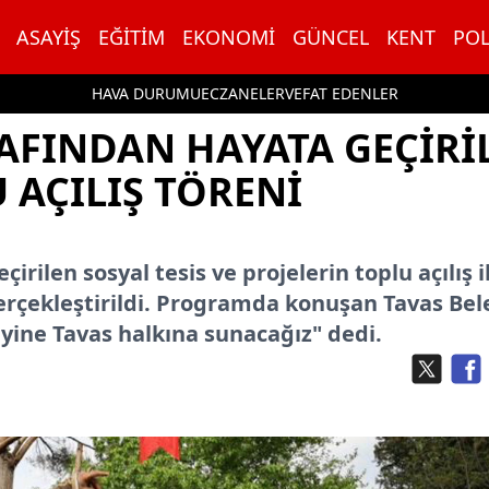
ASAYIŞ
EĞITIM
EKONOMI
GÜNCEL
KENT
POL
HAVA DURUMU
ECZANELER
VEFAT EDENLER
RAFINDAN HAYATA GEÇIRI
U AÇILIŞ TÖRENI
rilen sosyal tesis ve projelerin toplu açılış i
erçekleştirildi. Programda konuşan Tavas Bel
i yine Tavas halkına sunacağız" dedi.