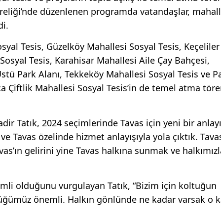
sireliği’nde düzenlenen programda vatandaşlar, mahal
di.
al Tesis, Güzelköy Mahallesi Sosyal Tesis, Keçeliler
Sosyal Tesis, Karahisar Mahallesi Aile Çay Bahçesi,
stü Park Alanı, Tekkeköy Mahallesi Sosyal Tesis ve Pa
ıca Çiftlik Mahallesi Sosyal Tesis’in de temel atma töre
r Tatık, 2024 seçimlerinde Tavas için yeni bir anlay
 ve Tavas özelinde hizmet anlayışıyla yola çıktık. Tava
vas’ın gelirini yine Tavas halkına sunmak ve halkımızl
mli olduğunu vurgulayan Tatık, “Bizim için koltuğun
üğümüz önemli. Halkın gönlünde ne kadar varsak o ka