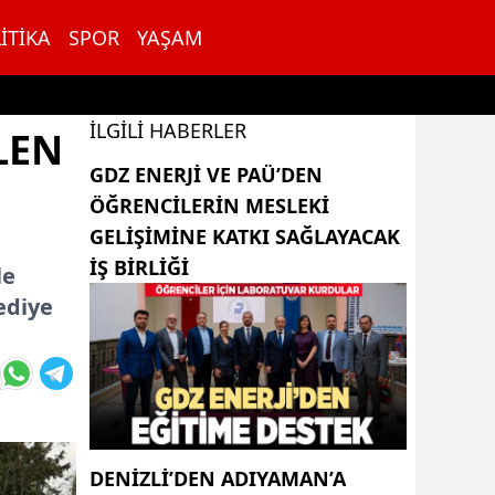
ITIKA
SPOR
YAŞAM
İLGILI HABERLER
LEN
GDZ ENERJI VE PAÜ’DEN
ÖĞRENCILERIN MESLEKI
GELIŞIMINE KATKI SAĞLAYACAK
IŞ BIRLIĞI
le
ediye
DENIZLI’DEN ADIYAMAN’A