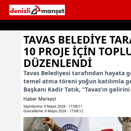
İçeriğe geç
TAVAS BELEDIYE TA
10 PROJE IÇIN TOPL
DÜZENLENDI
Tavas Belediyesi tarafından hayata geçi
temel atma töreni yoğun katılımla g
Başkanı Kadir Tatık, "Tavas’ın gelirin
Haber Merkezi
Yayınlanma: 9 Mayıs 2026 - 17:08:11
Güncelleme: 9 Mayıs 2026 - 17:08:12