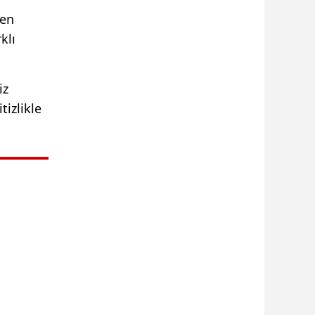
yen
klı
iz
tizlikle