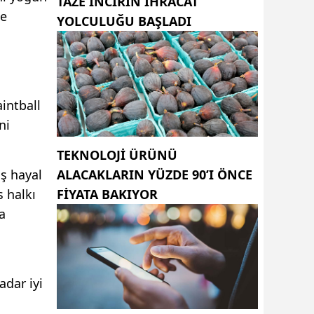
TAZE INCIRIN IHRACAT
le
YOLCULUĞU BAŞLADI
intball
ni
TEKNOLOJI ÜRÜNÜ
ış hayal
ALACAKLARIN YÜZDE 90’I ÖNCE
s halkı
FIYATA BAKIYOR
a
dar iyi