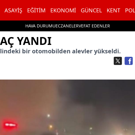
ASAYIŞ
EĞITIM
EKONOMI
GÜNCEL
KENT
POL
HAVA DURUMU
ECZANELER
VEFAT EDENLER
RAÇ YANDI
lindeki bir otomobilden alevler yükseldi.