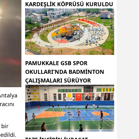
KARDEŞLIK KÖPRÜSÜ KURULDU
PAMUKKALE GSB SPOR
OKULLARI’NDA BADMINTON
ÇALIŞMALARI SÜRÜYOR
Antalya
racını
 bir
edildi.