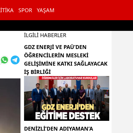
ITIKA
SPOR
YAŞAM
İLGILI HABERLER
GDZ ENERJI VE PAÜ’DEN
ÖĞRENCILERIN MESLEKI
GELIŞIMINE KATKI SAĞLAYACAK
IŞ BIRLIĞI
DENIZLI’DEN ADIYAMAN’A