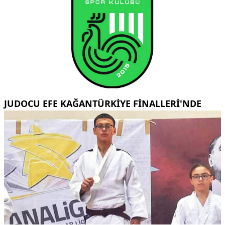
JUDOCU EFE KAĞANTÜRKİYE FİNALLERİ'NDE