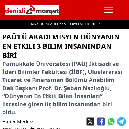
HAVA DURUMU
ECZANELER
VEFAT EDENLER
İçeriğe geç
PAÜ’LÜ AKADEMISYEN DÜNYANIN
EN ETKILI 3 BILIM INSANINDAN
BIRI
Pamukkale Üniversitesi (PAÜ) İktisadi ve
İdari Bilimler Fakültesi (İİBF), Uluslararası
Ticaret ve Finansman Bölümü Anabilim
Dalı Başkanı Prof. Dr. Şaban Nazlıoğlu,
“Dünyanın En Etkili Bilim İnsanları”
listesine giren üç bilim insanından biri
oldu.
Haber Merkezi
Yayınlanma: 11 Ekim 2024 - 14:31:56