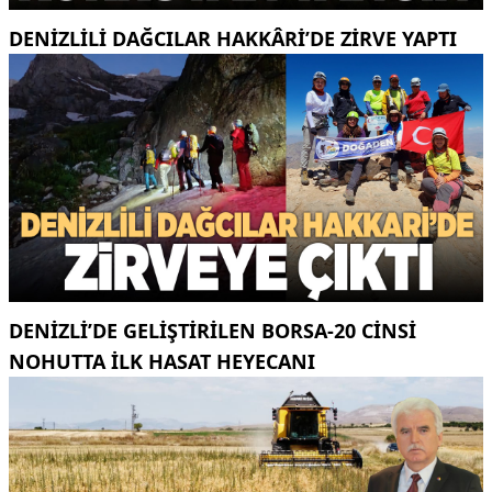
DENIZLILI DAĞCILAR HAKKÂRI’DE ZIRVE YAPTI
DENIZLI’DE GELIŞTIRILEN BORSA-20 CINSI
NOHUTTA ILK HASAT HEYECANI