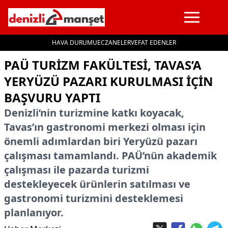
HAVA DURUMU
ECZANELER
VEFAT EDENLER
İçeriğe geç
PAÜ TURIZM FAKÜLTESI, TAVAS’A
YERYÜZÜ PAZARI KURULMASI IÇIN
BAŞVURU YAPTI
Denizli’nin turizmine katkı koyacak,
Tavas’ın gastronomi merkezi olması için
önemli adımlardan biri Yeryüzü pazarı
çalışması tamamlandı. PAÜ’nün akademik
çalışması ile pazarda turizmi
destekleyecek ürünlerin satılması ve
gastronomi turizmini desteklemesi
planlanıyor.