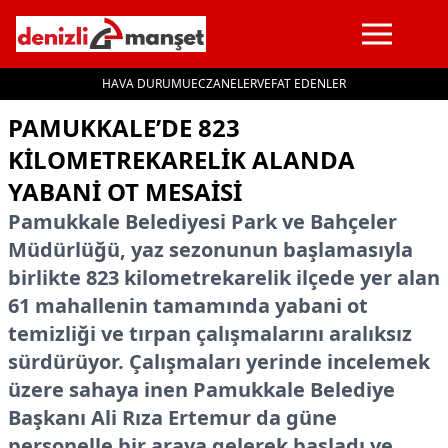
HAVA DURUMU
ECZANELER
VEFAT EDENLER
İçeriğe geç
PAMUKKALE’DE 823
KILOMETREKARELIK ALANDA
YABANI OT MESAISI
Pamukkale Belediyesi Park ve Bahçeler
Müdürlüğü, yaz sezonunun başlamasıyla
birlikte 823 kilometrekarelik ilçede yer alan
61 mahallenin tamamında yabani ot
temizliği ve tırpan çalışmalarını aralıksız
sürdürüyor. Çalışmaları yerinde incelemek
üzere sahaya inen Pamukkale Belediye
Başkanı Ali Rıza Ertemur da güne
personelle bir araya gelerek başladı ve