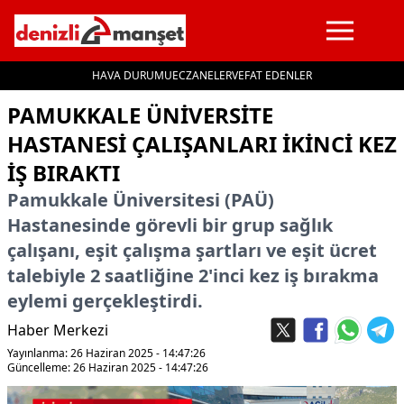
HAVA DURUMU
ECZANELER
VEFAT EDENLER
İçeriğe geç
PAMUKKALE ÜNIVERSITE
HASTANESI ÇALIŞANLARI IKINCI KEZ
IŞ BIRAKTI
Pamukkale Üniversitesi (PAÜ)
Hastanesinde görevli bir grup sağlık
çalışanı, eşit çalışma şartları ve eşit ücret
talebiyle 2 saatliğine 2'inci kez iş bırakma
eylemi gerçekleştirdi.
Haber Merkezi
Yayınlanma: 26 Haziran 2025 - 14:47:26
Güncelleme: 26 Haziran 2025 - 14:47:26