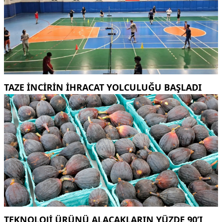
TAZE INCIRIN IHRACAT YOLCULUĞU BAŞLADI
TEKNOLOJI ÜRÜNÜ ALACAKLARIN YÜZDE 90’I