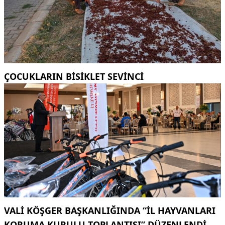
ÇOCUKLARIN BISIKLET SEVINCI
VALI KÖŞGER BAŞKANLIĞINDA “İL HAYVANLARI
KORUMA KURULU TOPLANTISI” DÜZENLENDI