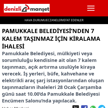
HAVA DURUMU
ECZANELER
VEFAT EDENLER
İçeriğe geç
PAMUKKALE BELEDIYESI’NDEN 7
KALEM TAŞINMAZ IÇIN KIRALAMA
IHALESI
Pamukkale Belediyesi, mülkiyeti veya
sorumluluğu kendisine ait olan 7 kalem
taşınmazı, açık artırma usulüyle kiraya
verecek. İş yerleri, büfe, kahvehane ve
elektrikli araç şarj istasyonlarından oluşan
taşınmazların ihaleleri 28 Ocak Çarşamba
günü saat 10.00’da Pamukkale Belediyesi
Encümen Salonu’nda yapılacak.