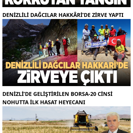
DENIZLILI DAĞCILAR HAKKÂRI’DE ZIRVE YAPTI
DENIZLI’DE GELIŞTIRILEN BORSA-20 CINSI
NOHUTTA ILK HASAT HEYECANI