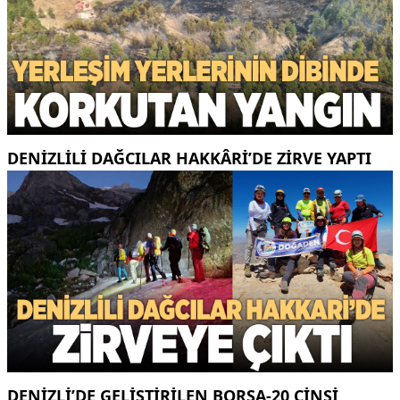
DENIZLILI DAĞCILAR HAKKÂRI’DE ZIRVE YAPTI
DENIZLI’DE GELIŞTIRILEN BORSA-20 CINSI