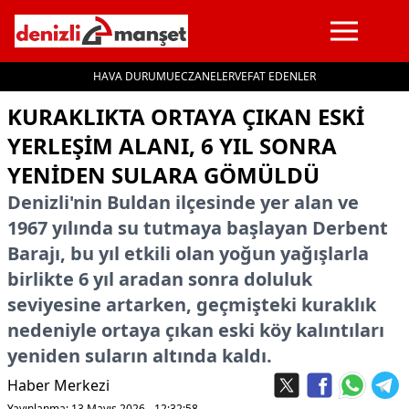
HAVA DURUMU
ECZANELER
VEFAT EDENLER
İçeriğe geç
KURAKLIKTA ORTAYA ÇIKAN ESKI
YERLEŞIM ALANI, 6 YIL SONRA
YENIDEN SULARA GÖMÜLDÜ
Denizli'nin Buldan ilçesinde yer alan ve
1967 yılında su tutmaya başlayan Derbent
Barajı, bu yıl etkili olan yoğun yağışlarla
birlikte 6 yıl aradan sonra doluluk
seviyesine artarken, geçmişteki kuraklık
nedeniyle ortaya çıkan eski köy kalıntıları
yeniden suların altında kaldı.
Haber Merkezi
Yayınlanma: 13 Mayıs 2026 - 12:32:58