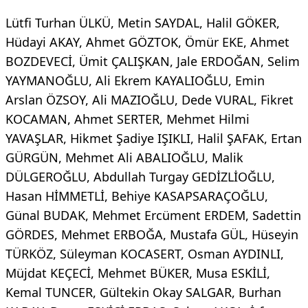
Lütfi Turhan ÜLKÜ, Metin SAYDAL, Halil GÖKER,
Hüdayi AKAY, Ahmet GÖZTOK, Ömür EKE, Ahmet
BOZDEVECİ, Ümit ÇALIŞKAN, Jale ERDOĞAN, Selim
YAYMANOĞLU, Ali Ekrem KAYALIOĞLU, Emin
Arslan ÖZSOY, Ali MAZIOĞLU, Dede VURAL, Fikret
KOCAMAN, Ahmet SERTER, Mehmet Hilmi
YAVAŞLAR, Hikmet Şadiye IŞIKLI, Halil ŞAFAK, Ertan
GÜRGÜN, Mehmet Ali ABALIOĞLU, Malik
DÜLGEROĞLU, Abdullah Turgay GEDİZLİOĞLU,
Hasan HİMMETLİ, Behiye KASAPSARAÇOĞLU,
Günal BUDAK, Mehmet Ercüment ERDEM, Sadettin
GÖRDES, Mehmet ERBOĞA, Mustafa GÜL, Hüseyin
TÜRKÖZ, Süleyman KOCASERT, Osman AYDINLI,
Müjdat KEÇECİ, Mehmet BÜKER, Musa ESKİLİ,
Kemal TUNCER, Gültekin Okay SALGAR, Burhan