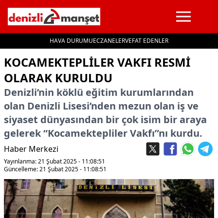
HAVA DURUMU
ECZANELER
VEFAT EDENLER
İçeriğe geç
KOCAMEKTEPLILER VAKFI RESMI
OLARAK KURULDU
Denizli’nin köklü eğitim kurumlarından
olan Denizli Lisesi’nden mezun olan iş ve
siyaset dünyasından bir çok isim bir araya
gelerek “Kocamektepliler Vakfı”nı kurdu.
Haber Merkezi
Yayınlanma: 21 Şubat 2025 - 11:08:51
Güncelleme: 21 Şubat 2025 - 11:08:51