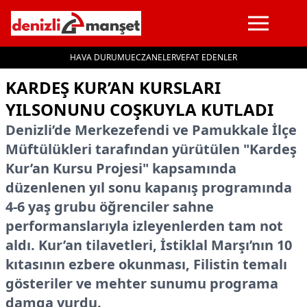
HAVA DURUMU
ECZANELER
VEFAT EDENLER
İçeriğe geç
KARDEŞ KUR’AN KURSLARI
YILSONUNU COŞKUYLA KUTLADI
Denizli’de Merkezefendi ve Pamukkale İlçe
Müftülükleri tarafından yürütülen "Kardeş
Kur’an Kursu Projesi" kapsamında
düzenlenen yıl sonu kapanış programında
4-6 yaş grubu öğrenciler sahne
performanslarıyla izleyenlerden tam not
aldı. Kur’an tilavetleri, İstiklal Marşı’nın 10
kıtasının ezbere okunması, Filistin temalı
gösteriler ve mehter sunumu programa
damga vurdu.