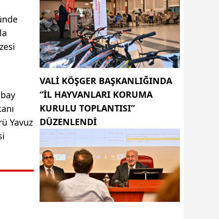
ünde
la
zesi
VALI KÖŞGER BAŞKANLIĞINDA
“İL HAYVANLARI KORUMA
lbay
KURULU TOPLANTISI”
kanı
DÜZENLENDI
rü Yavuz
si