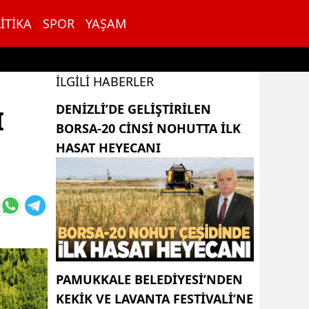
ITIKA
SPOR
YAŞAM
İLGILI HABERLER
DENIZLI’DE GELIŞTIRILEN
I
BORSA-20 CINSI NOHUTTA ILK
HASAT HEYECANI
PAMUKKALE BELEDIYESI’NDEN
KEKIK VE LAVANTA FESTIVALI’NE