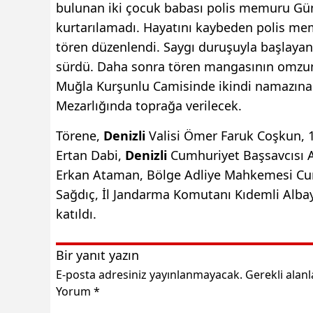
bulunan iki çocuk babası polis memuru G
kurtarılamadı. Hayatını kaybeden polis m
tören düzenlendi. Saygı duruşuyla başlaya
sürdü. Daha sonra tören mangasının omzun
Muğla Kurşunlu Camisinde ikindi namazına
Mezarlığında toprağa verilecek.
Törene,
Denizli
Valisi Ömer Faruk Coşkun, 
Ertan Dabi,
Denizli
Cumhuriyet Başsavcısı
Erkan Ataman, Bölge Adliye Mahkemesi Cum
Sağdıç, İl Jandarma Komutanı Kıdemli Albay H
katıldı.
Bir yanıt yazın
E-posta adresiniz yayınlanmayacak.
Gerekli alan
Yorum
*