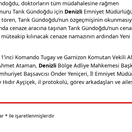
ündoğdu, doktorların tüm müdahalesine rağmen
emuru Tarık Gündoğdu için
Denizli
Emniyet Müdürlüğ
n tören, Tarık Gündoğdu’nun özgeçmişinin okunmasıy
da cenaze aracına taşınan Tarık Gündoğdu’nun cena
 müteakip kılınacak cenaze namazının ardından Yeni
11’inci Komando Tugay ve Garnizon Komutan Vekili A
 Ahmet Ataman,
Denizli
Bölge Adliye Mahkemesi Baş
huriyet Başsavcısı Önder Yeniçeri, İl Emniyet Müdü
ıdır Ayçiçek, il protokolü, görev arkadaşları ve aile
lar
*
ile işaretlenmişlerdir