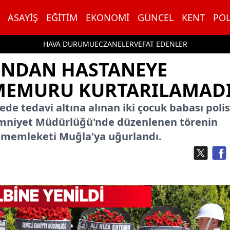
ASAYIŞ
EĞITIM
EKONOMI
GÜNCEL
KENT
POL
HAVA DURUMU
ECZANELER
VEFAT EDENLER
DINDAN HASTANEYE
 MEMURU KURTARILAMAD
ede tedavi altına alınan iki çocuk babası polis
 Emniyet Müdürlüğü'nde düzenlenen törenin
 memleketi Muğla'ya uğurlandı.