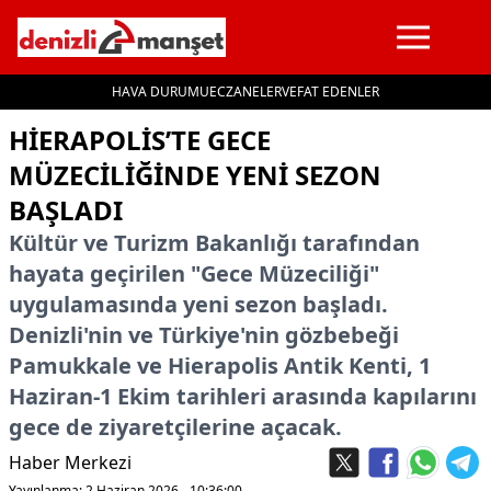
HAVA DURUMU
ECZANELER
VEFAT EDENLER
İçeriğe geç
HIERAPOLIS’TE GECE
MÜZECILIĞINDE YENI SEZON
BAŞLADI
Kültür ve Turizm Bakanlığı tarafından
hayata geçirilen "Gece Müzeciliği"
uygulamasında yeni sezon başladı.
Denizli'nin ve Türkiye'nin gözbebeği
Pamukkale ve Hierapolis Antik Kenti, 1
Haziran-1 Ekim tarihleri arasında kapılarını
gece de ziyaretçilerine açacak.
Haber Merkezi
Yayınlanma: 2 Haziran 2026 - 10:36:00