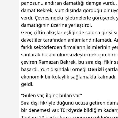
panosunu andıran damatlığı damga vurdu. D
damat Bekrek, yurt dışında gördüğü bir u
verdi. Çevresindeki işletmelerle görüşerek ya
damatlığının üzerine yerleştirdi.
Genç çiftin alkışlar eşliğinde salona girişi
davetliler tarafından anlamlandırılamadı. A
farklı sektörlerden firmaların isimlerinin yer
sarılarak bu anı ölümsüzleştirmek için birbir
çeviren Ramazan Bekrek, bu sıra dışı fikir 
başardı. Yurt dışındaki örneği
Denizli
şartl
ekonomik bir kolaylık sağlamakla kalmadı
geldi.
“Gülen var, ilginç bulan var”
Sıra dışı fikriyle düğünü ucuza getiren dama
bir denemesi var. Türkiye’de bildiğim kadar
Toplam 20 kadar firma sponsoru olduğu üzer