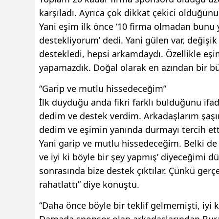
karşıladı. Ayrıca çok dikkat çekici olduğun
Yani eşim ilk önce ‘10 firma olmadan bunu y
destekliyorum’ dedi. Yani gülen var, değişik b
destekledi, hepsi arkamdaydı. Özellikle eş
yapamazdık. Doğal olarak en azından bir büt
“Garip ve mutlu hissedeceğim”
İlk duyduğu anda fikri farklı bulduğunu ifa
dedim ve destek verdim. Arkadaşlarım şaşır
dedim ve eşimin yanında durmayı tercih ettim
Yani garip ve mutlu hissedeceğim. Belki d
ve iyi ki böyle bir şey yapmış’ diyeceğimi d
sonrasında bize destek çıktılar. Çünkü gerçek
rahatlattı” diye konuştu.
“Daha önce böyle bir teklif gelmemişti, iyi k
Damada sponsor olan arkadaşlarından Bura