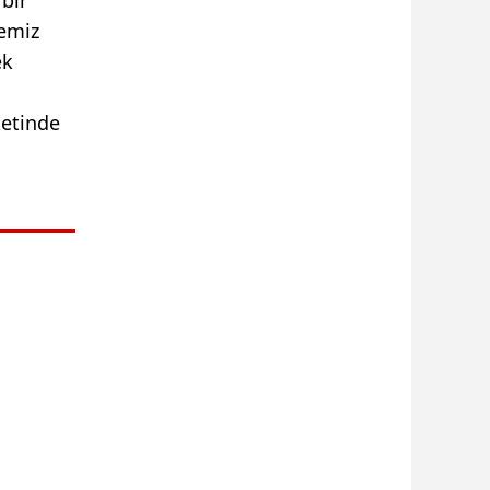
memiz
ek
ketinde