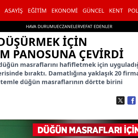
ASAYIŞ
EĞITIM
EKONOMI
GÜNCEL
KENT
POL
HAVA DURUMU
ECZANELER
VEFAT EDENLER
DÜŞÜRMEK IÇIN
AM PANOSUNA ÇEVIRDI
düğün masraflarını hafifletmek için uyguladığ
çerisinde bıraktı. Damatlığına yaklaşık 20 fir
emle düğün masraflarının dörtte birini