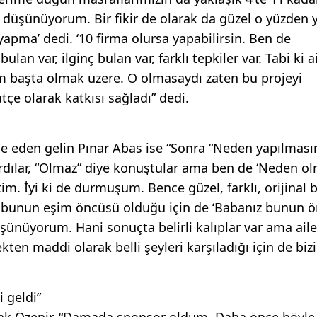
u düşünüyorum. Bir fikir de olarak da güzel o yüzden 
apma’ dedi. ‘10 firma olursa yapabilirsin. Ben de
ulan var, ilginç bulan var, farklı tepkiler var. Tabi ki 
im başta olmak üzere. O olmasaydı zaten bu projeyi
çe olarak katkısı sağladı” dedi.
de eden gelin Pınar Abas ise “Sonra “Neden yapılmasın
dılar, “Olmaz” diye konuştular ama ben de ‘Neden ol
. İyi ki de durmuşum. Bence güzel, farklı, orijinal b
e bunun eşim öncüsü olduğu için de ‘Babanız bunun 
üşünüyorum. Hani sonuçta belirli kalıplar var ama aile
ten maddi olarak belli şeyleri karşıladığı için de biz
i geldi”
k Özenir, “Damada sponsor oldum. Daha önce böyle 