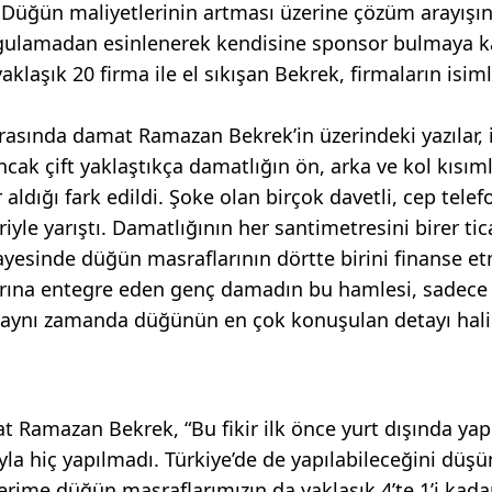
üğün maliyetlerinin artması üzerine çözüm arayışın
ygulamadan esinlenerek kendisine sponsor bulmaya k
klaşık 20 firma ile el sıkışan Bekrek, firmaların isiml
 sırasında damat Ramazan Bekrek’in üzerindeki yazılar, 
ncak çift yaklaştıkça damatlığın ön, arka ve kol kısım
 aldığı fark edildi. Şoke olan birçok davetli, cep telef
iyle yarıştı. Damatlığının her santimetresini birer tic
sayesinde düğün masraflarının dörtte birini finanse e
arına entegre eden genç damadın bu hamlesi, sadece
, aynı zamanda düğünün en çok konuşulan detayı hal
t Ramazan Bekrek, “Bu fikir ilk önce yurt dışında yap
ıyla hiç yapılmadı. Türkiye’de de yapılabileceğini dü
ime düğün masraflarımızın da yaklaşık 4’te 1’i kada