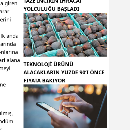
TAZE INCIRIN IHRACAT
a giren
YOLCULUĞU BAŞLADI
arar
erini
ilk anda
larında
onlarına
ari alana
TEKNOLOJI ÜRÜNÜ
tmeyi
ALACAKLARIN YÜZDE 90’I ÖNCE
FIYATA BAKIYOR
ine
ılmış,
şündüm.
r