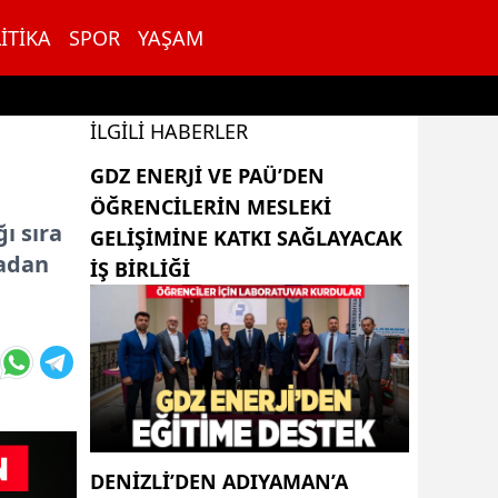
ITIKA
SPOR
YAŞAM
İLGILI HABERLER
GDZ ENERJI VE PAÜ’DEN
ÖĞRENCILERIN MESLEKI
ı sıra
GELIŞIMINE KATKI SAĞLAYACAK
madan
IŞ BIRLIĞI
DENIZLI’DEN ADIYAMAN’A