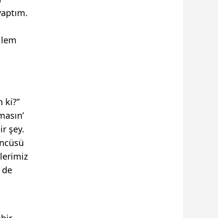
yaptım.
ailem
 ki?”
masın’
ir şey.
öncüsü
lerimiz
i de
bir