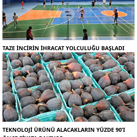
TAZE INCIRIN IHRACAT YOLCULUĞU BAŞLADI
TEKNOLOJI ÜRÜNÜ ALACAKLARIN YÜZDE 90’I