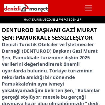
HAVA DURUMU
ECZANELER
VEFAT EDENLER
İçeriğe geç
DENTUROD BAŞKANI GAZI MURAT
ŞEN: PAMUKKALE SESSIZLEŞIYOR
Denizli Turistik Otelciler ve İşletmeciler
Derneği (DENTUROD) Başkanı Gazi Murat
Şen, Pamukkale turizmine ilişkin 2025
verilerini değerlendirerek önemli
uyarılarda bulundu. Türkiye turizminin
rekorlarla anıldığı bir dönemde
Pamukkale’nin aynı ivmeyi
yakalayamadığını belirten Şen, “Rakamlar
gerçeği söylüyor; mesele bu gerçeği
duymaya hazır olup olmadığımızdır” dedi.