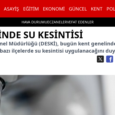
ASAYIŞ
EĞITIM
EKONOMI
GÜNCEL
KENT
POL
HAVA DURUMU
ECZANELER
VEFAT EDENLER
INDE SU KESINTISI
enel Müdürlüğü (DESKİ), bugün kent genelinde
bazı ilçelerde su kesintisi uygulanacağını du