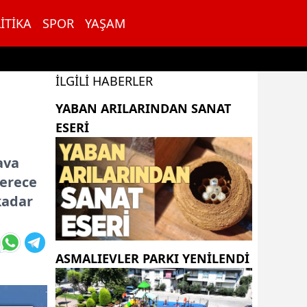
ITIKA
SPOR
YAŞAM
İLGILI HABERLER
YABAN ARILARINDAN SANAT
ESERI
ava
derece
kadar
ASMALIEVLER PARKI YENİLENDİ