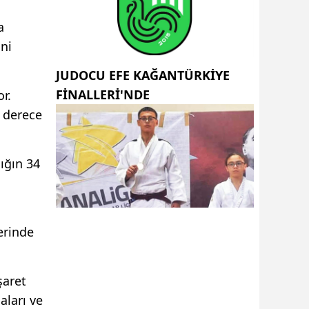
a
ini
JUDOCU EFE KAĞANTÜRKİYE
FİNALLERİ'NDE
r.
4 derece
ığın 34
erinde
şaret
aları ve