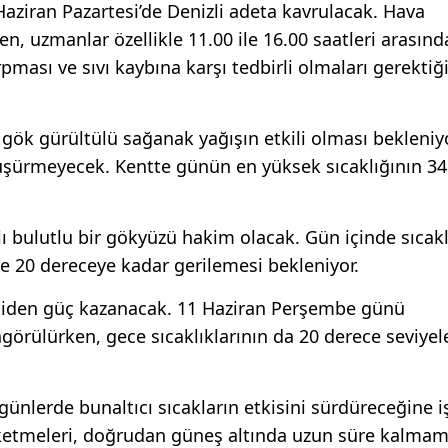
aziran Pazartesi’de Denizli adeta kavrulacak. Hava
n, uzmanlar özellikle 11.00 ile 16.00 saatleri arasınd
ması ve sıvı kaybına karşı tedbirli olmaları gerektiğ
gök gürültülü sağanak yağışın etkili olması bekleniyo
düşürmeyecek. Kentte günün en yüksek sıcaklığının 3
ı bulutlu bir gökyüzü hakim olacak. Gün içinde sıcakl
e 20 dereceye kadar gerilemesi bekleniyor.
niden güç kazanacak. 11 Haziran Perşembe günü
örülürken, gece sıcaklıklarının da 20 derece seviyel
günlerde bunaltıcı sıcakların etkisini sürdüreceğine i
üketmeleri, doğrudan güneş altında uzun süre kalmam