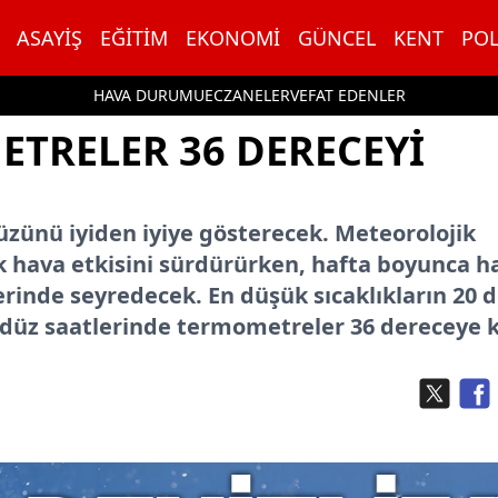
ASAYIŞ
EĞITIM
EKONOMI
GÜNCEL
KENT
POL
HAVA DURUMU
ECZANELER
VEFAT EDENLER
ETRELER 36 DERECEYİ
 yüzünü iyiden iyiye gösterecek. Meteorolojik
k hava etkisini sürdürürken, hafta boyunca h
erinde seyredecek. En düşük sıcaklıkların 20 
ndüz saatlerinde termometreler 36 dereceye 