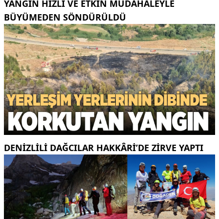
YANGIN HIZLI VE ETKIN MÜDAHALEYLE
BÜYÜMEDEN SÖNDÜRÜLDÜ
DENIZLILI DAĞCILAR HAKKÂRI’DE ZIRVE YAPTI