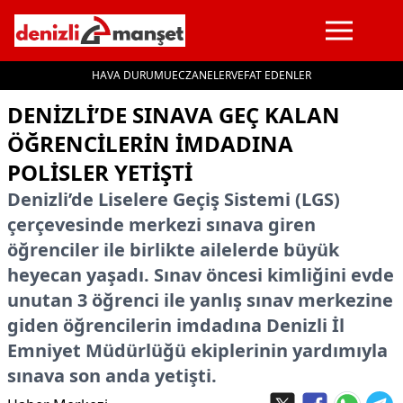
HAVA DURUMU
ECZANELER
VEFAT EDENLER
İçeriğe geç
DENIZLI’DE SINAVA GEÇ KALAN
ÖĞRENCILERIN IMDADINA
POLISLER YETIŞTI
Denizli’de Liselere Geçiş Sistemi (LGS)
çerçevesinde merkezi sınava giren
öğrenciler ile birlikte ailelerde büyük
heyecan yaşadı. Sınav öncesi kimliğini evde
unutan 3 öğrenci ile yanlış sınav merkezine
giden öğrencilerin imdadına Denizli İl
Emniyet Müdürlüğü ekiplerinin yardımıyla
sınava son anda yetişti.