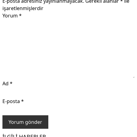
E-posta adresiniz yayınlanmayacak.
Gerekli alanlar
*
ile
işaretlenmişlerdir
Yorum
*
Ad
*
E-posta
*
İLGILI HABERLER