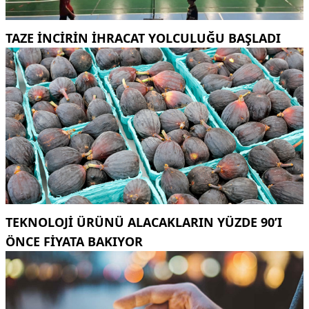
TAZE INCIRIN IHRACAT YOLCULUĞU BAŞLADI
TEKNOLOJI ÜRÜNÜ ALACAKLARIN YÜZDE 90’I
ÖNCE FIYATA BAKIYOR