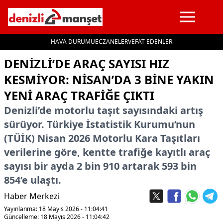
HAVA DURUMU
ECZANELER
VEFAT EDENLER
İçeriğe geç
DENIZLI’DE ARAÇ SAYISI HIZ
KESMIYOR: NISAN’DA 3 BINE YAKIN
YENI ARAÇ TRAFIĞE ÇIKTI
Denizli’de motorlu taşıt sayısındaki artış
sürüyor. Türkiye İstatistik Kurumu’nun
(TÜİK) Nisan 2026 Motorlu Kara Taşıtları
verilerine göre, kentte trafiğe kayıtlı araç
sayısı bir ayda 2 bin 910 artarak 593 bin
854’e ulaştı.
Haber Merkezi
Yayınlanma: 18 Mayıs 2026 - 11:04:41
Güncelleme: 18 Mayıs 2026 - 11:04:42