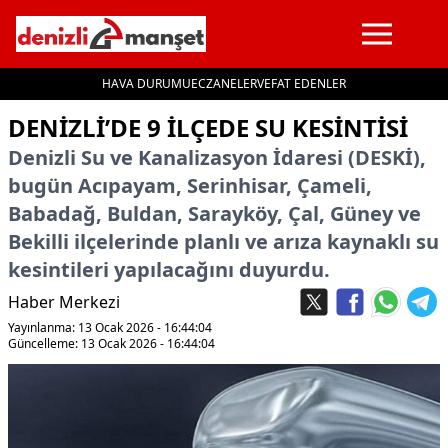
HAVA DURUMU
ECZANELER
VEFAT EDENLER
İçeriğe geç
DENIZLI’DE 9 ILÇEDE SU KESINTISI
Denizli Su ve Kanalizasyon İdaresi (DESKİ),
bugün Acıpayam, Serinhisar, Çameli,
Babadağ, Buldan, Sarayköy, Çal, Güney ve
Bekilli ilçelerinde planlı ve arıza kaynaklı su
kesintileri yapılacağını duyurdu.
Haber Merkezi
Yayınlanma: 13 Ocak 2026 - 16:44:04
Güncelleme: 13 Ocak 2026 - 16:44:04