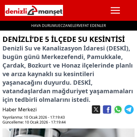
HAVA DURUMU
ECZANELER
VEFAT EDENLER
İçeriğe geç
DENIZLI’DE 5 ILÇEDE SU KESINTISI
Denizli Su ve Kanalizasyon İdaresi (DESKİ),
bugün günü Merkezefendi, Pamukkale,
Çardak, Bozkurt ve Honaz ilçelerinde planlı
ve arıza kaynaklı su kesintileri
yaşanacağını duyurdu. DESKİ,
vatandaşlardan mağduriyet yaşamamaları
için tedbirli olmalarını istedi.
Haber Merkezi
Yayınlanma: 10 Ocak 2026 - 17:19:43
Güncelleme: 10 Ocak 2026 - 17:19:44