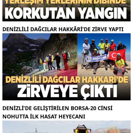
DENIZLILI DAĞCILAR HAKKÂRI’DE ZIRVE YAPTI
DENIZLI’DE GELIŞTIRILEN BORSA-20 CINSI
NOHUTTA ILK HASAT HEYECANI