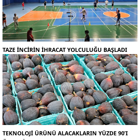
TAZE INCIRIN IHRACAT YOLCULUĞU BAŞLADI
TEKNOLOJI ÜRÜNÜ ALACAKLARIN YÜZDE 90’I