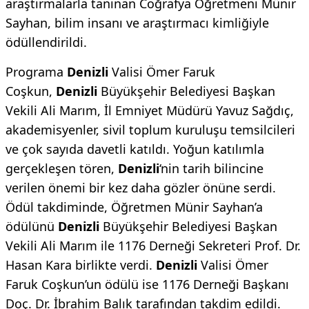
araştırmalarla tanınan Coğrafya Öğretmeni Münir
Sayhan, bilim insanı ve araştırmacı kimliğiyle
ödüllendirildi.
Programa
Denizli
Valisi Ömer Faruk
Coşkun,
Denizli
Büyükşehir Belediyesi Başkan
Vekili Ali Marım, İl Emniyet Müdürü Yavuz Sağdıç,
akademisyenler, sivil toplum kuruluşu temsilcileri
ve çok sayıda davetli katıldı. Yoğun katılımla
gerçekleşen tören,
Denizli
‘nin tarih bilincine
verilen önemi bir kez daha gözler önüne serdi.
Ödül takdiminde, Öğretmen Münir Sayhan’a
ödülünü
Denizli
Büyükşehir Belediyesi Başkan
Vekili Ali Marım ile 1176 Derneği Sekreteri Prof. Dr.
Hasan Kara birlikte verdi.
Denizli
Valisi Ömer
Faruk Coşkun’un ödülü ise 1176 Derneği Başkanı
Doç. Dr. İbrahim Balık tarafından takdim edildi.