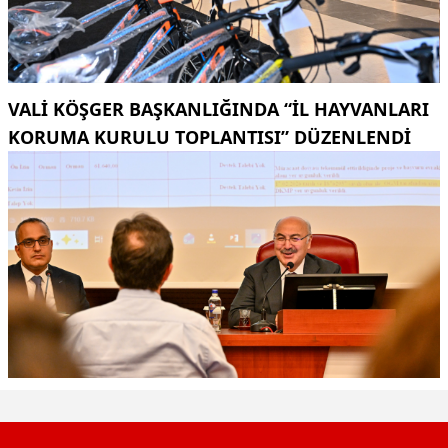
VALI KÖŞGER BAŞKANLIĞINDA “İL HAYVANLARI
KORUMA KURULU TOPLANTISI” DÜZENLENDI