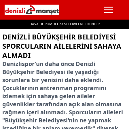
HAVA DURUMU
ECZANELER
VEFAT EDENLER
İçeriğe geç
DENIZLI BÜYÜKŞEHIR BELEDIYESI
SPORCULARIN AILELERINI SAHAYA
ALMADI
Denizlispor'un daha önce Denizli
Büyükşehir Belediyesi ile yaşadığı
sorunlara bir yenisini daha eklendi.
Çocuklarının antrenman programını
izlemek için sahaya gelen aileler
güvenlikler tarafından açık alan olmasına
rağmen içeri alınmadı. Sporcuların aileleri
"Büyükşehir Belediyesi'nin ne yapmak
istediğine bir anlam veremedik" diyerek