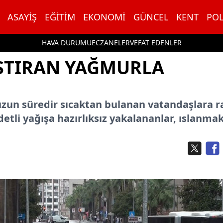
ASAYIŞ
EĞITIM
EKONOMI
GÜNCEL
KENT
POL
HAVA DURUMU
ECZANELER
VEFAT EDENLER
ASTIRAN YAĞMURLA
, uzun süredir sıcaktan bulanan vatandaşlara 
detli yağışa hazırlıksız yakalananlar, ıslanma