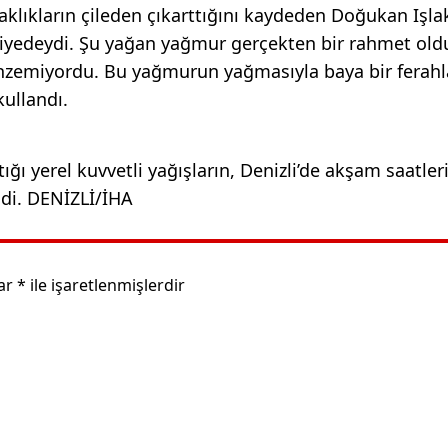
aklıkların çileden çıkarttığını kaydeden Doğukan Işla
viyedeydi. Şu yağan yağmur gerçekten bir rahmet old
enzemiyordu. Bu yağmurun yağmasıyla baya bir ferahl
kullandı.
ı yerel kuvvetli yağışların, Denizli’de akşam saatler
eği bildirildi. DENİZLİ/İHA
lar
*
ile işaretlenmişlerdir