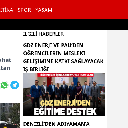
ITIKA
SPOR
YAŞAM
İLGILI HABERLER
GDZ ENERJI VE PAÜ’DEN
ÖĞRENCILERIN MESLEKI
rahat
GELIŞIMINE KATKI SAĞLAYACAK
ktan
IŞ BIRLIĞI
DENIZLI’DEN ADIYAMAN’A