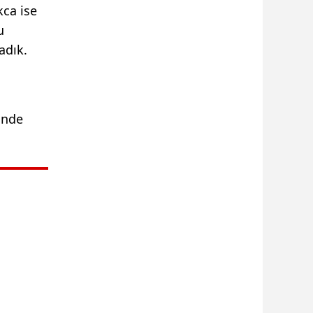
kca ise
u
adık.
inde