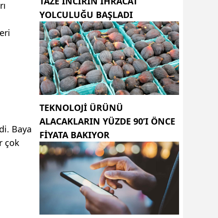
TAZE INCIRIN IHRACAT
rı
YOLCULUĞU BAŞLADI
eri
TEKNOLOJI ÜRÜNÜ
ALACAKLARIN YÜZDE 90’I ÖNCE
di. Baya
FIYATA BAKIYOR
r çok