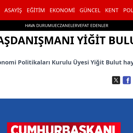
ASAYIŞ
EĞITIM
EKONOMI
GÜNCEL
KENT
POL
HAVA DURUMU
ECZANELER
VEFAT EDENLER
ŞDANIŞMANI YIĞIT BUL
mi Politikaları Kurulu Üyesi Yiğit Bulut hay