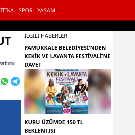
ITIKA
SPOR
YAŞAM
İLGILI HABERLER
UT
PAMUKKALE BELEDIYESI’NDEN
KEKIK VE LAVANTA FESTIVALI’NE
atını
DAVET
KURU ÜZÜMDE 150 TL
BEKLENTISI