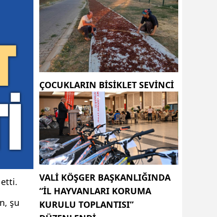
ÇOCUKLARIN BISIKLET SEVINCI
VALI KÖŞGER BAŞKANLIĞINDA
etti.
“İL HAYVANLARI KORUMA
n, şu
KURULU TOPLANTISI”