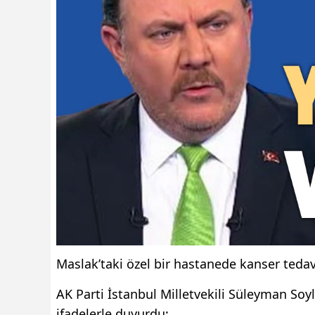
Maslak’taki özel bir hastanede kanser tedavi
AK Parti İstanbul Milletvekili Süleyman So
ifadelerle duyurdu: